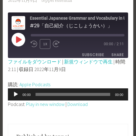
2022年11月9日
teppei essential
Essential Japanese Grammar and Vocabulary in Use -Nihongo con Teppei Essential
#29「自己紹介（じこしょうかい）」
PLAY
1X
00:00
/
2:11
REWIND
FAST
EPISODE
SUBSCRIBE
SHARE
10
FORWARD
ファイルをダウンロード
|
新規ウィンドウで再生
|
時間:
SECONDS
30
2:11
|
収録日 2022年11月9日
SHARE
Apple Podcasts
SECONDS
RSS FEED
LINK
購読:
Apple Podcasts
音
EMBED
00:00
00:00
声
Podcast:
Play in new window
|
Download
プ
レ
ー
ヤ