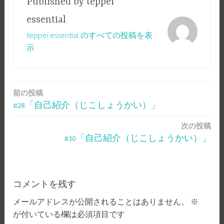
Published by
teppei
ー
essential
teppei essential のすべての投稿を表
示
前の投稿
投
#28「自己紹介（じこしょうかい）」
稿
次の投稿
ナ
#30「自己紹介（じこしょうかい）」
ビ
ゲ
ー
コメントを残す
メールアドレスが公開されることはありません。
※
シ
が付いている欄は必須項目です
ョ